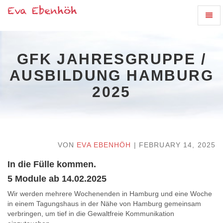
Naviga
GFK
Ein-/
Jahresgruppe
/
Ausbildung
GFK JAHRESGRUPPE /
Hamburg
2025
AUSBILDUNG HAMBURG
-
2025
zur
Hautpseite
VON
EVA EBENHÖH
| FEBRUARY 14, 2025
In die Fülle kommen.
5 Module ab 14.02.2025
Wir werden mehrere Wochenenden in Hamburg und eine Woche
in einem Tagungshaus in der Nähe von Hamburg gemeinsam
verbringen, um tief in die Gewaltfreie Kommunikation